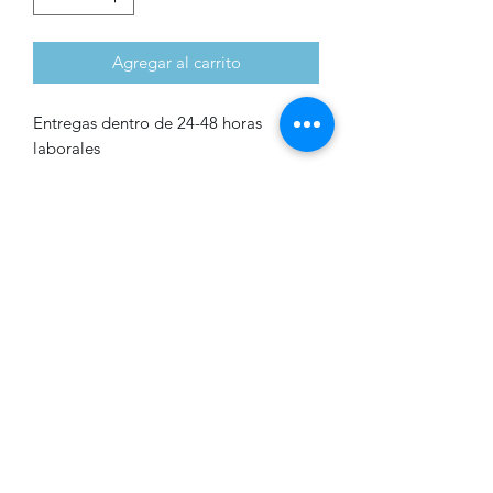
Agregar al carrito
Entregas dentro de 24-48 horas
laborales
Bikini de dos piezas púrpura
Bikini de dos piezas púrpura de
amarrarse
Formulario de suscripción