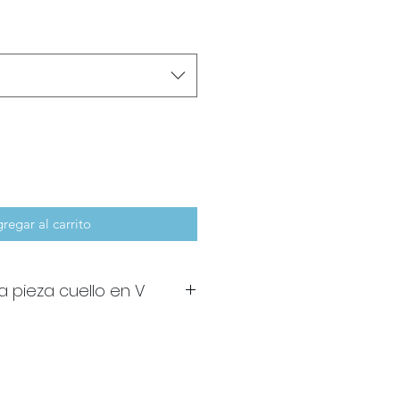
regar al carrito
 pieza cuello en V
 cuello en V de tiras cruzadas