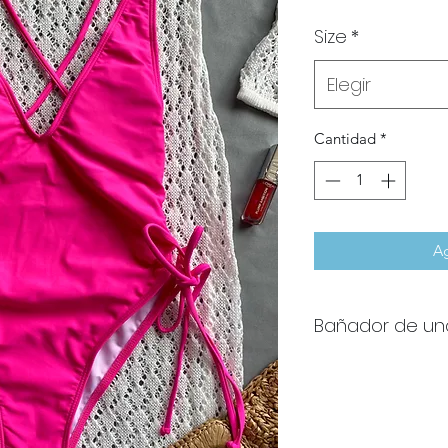
Size
*
Elegir
Cantidad
*
Ag
Bañador de una
Bañador de una pieza