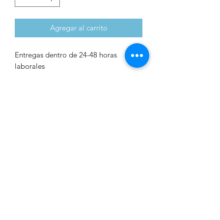
Agregar al carrito
Entregas dentro de 24-48 horas
laborales
Bañador de una pieza
Bañador de una pieza de tiras cruzadas
Formulario de suscripción