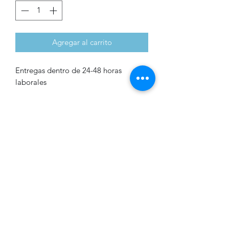
Agregar al carrito
Entregas dentro de 24-48 horas
laborales
Bikini de dos piezas
underware
Bikini de dos piezas underware de
amarrarse
Formulario de suscripción