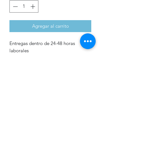
Agregar al carrito
Entregas dentro de 24-48 horas
laborales
Bikini tres piezas con pareo
Bikini tres piezas con pareo estampado
tie dye
Formulario de suscripción