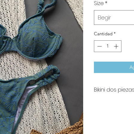
Size
*
Elegir
Cantidad
*
Ag
Bikini dos piez
Bikini dos piezas tu