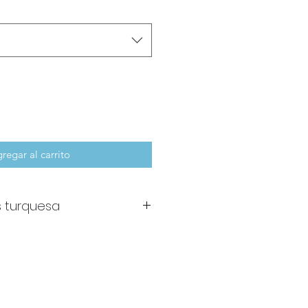
regar al carrito
as turquesa
rquesa en relieve