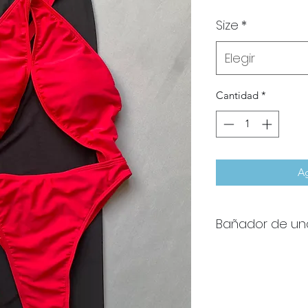
Size
*
Elegir
Cantidad
*
Ag
Bañador de un
Bañador de una piez