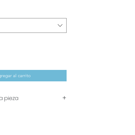
regar al carrito
a pieza
a cruzado corte alto