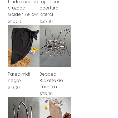
tejido espalda
tejido con
cruzada
abertura
Golden Yellow
lateral
Precio
Precio
$30,00
$35,00
Pareo midi
Beaded
negro
Bralette de
cuentas
Precio
$10,00
Precio
$28,00