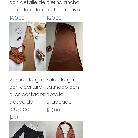
con detalle de
pierna ancha
aros dorados
textura suave
Precio
Precio
$30,00
$20,00
Vestido largo
Falda larga
con abertura
satinado con
a los costados
detalle
y espalda
drapeado
cruzada
Precio
$10,00
Precio
$30,00