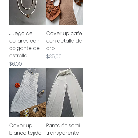
Juego de
Cover up café
collares con
con detalle de
colgante de
aro
estrella
Precio
$35,00
Precio
$6,00
Cover up
Pantalón semi
blanco tejido
transparente