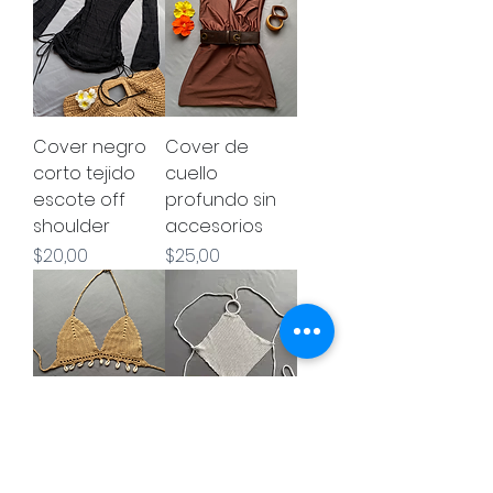
Cover negro
Cover de
corto tejido
cuello
escote off
profundo sin
shoulder
accesorios
Precio
Precio
$20,00
$25,00
Top tejido con
Top tejido con